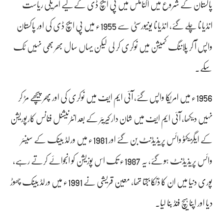
پاکستان کے شروع میں اکنامکس میں پی ایچ ڈی کے لیے امریکی ریاست
انڈیانا چلے گئے، انڈیانا یونیورسٹی سے 1955ء میں پی ایچ ڈی کی اور پاکستان
واپس آ کر پلاننگ کمیشن میں نوکری کر لی لیکن یہاں سال بھر بھی نہیں ٹک
سکے۔
1956ء میں امریکا واپس گئے، آئی ایم ایف میں نوکری کی اور پھر پیچھے مڑ کر
نہیں دیکھا، آئی ایم ایف میں شان دار کیریئر کے بعد انٹرنیشنل فنانس کارپوریشن
کے ایگزیکٹو وائس پریذیڈنٹ بن گئے اور 1981ء میں ورلڈ بینک کے سینئر
وائس پریذیڈنٹ ہو گئے، یہ 1987ء تک اس پوزیشن کو انجوائے کرتے رہے،
پوری دنیا میں ان کا ڈنکا بجتا تھا، معین قریشی نے 1991ء میں ورلڈ بینک چھوڑ
دیا اور اپنا ہیچ فنڈ بنا لیا۔