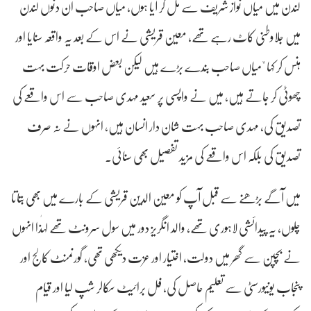
لندن میں میاں نواز شریف سے مل کر آیا ہوں، میاں صاحب ان دنوں لندن
میں جلاوطنی کاٹ رہے تھے، معین قریشی نے اس کے بعد یہ واقعہ سنایا اور
ہنس کر کہا "میاں صاحب بندے بڑے ہیں لیکن بعض اوقات حرکت بہت
چھوٹی کر جاتے ہیں، میں نے واپسی پر سعید مہدی صاحب سے اس واقعے کی
تصدیق کی، مہدی صاحب بہت شان دار انسان ہیں، انہوں نے نہ صرف
تصدیق کی بلکہ اس واقعے کی مزید تفصیل بھی سنائی۔
میں آگے بڑھنے سے قبل آپ کو معین الدین قریشی کے بارے میں بھی بتاتا
چلوں، یہ پیدائشی لاہوری تھے، والد انگریز دور میں سول سرونٹ تھے لہٰذا انہوں
نے بچپن سے گھر میں دولت، اختیار اور عزت دیکھی تھی، گورنمنٹ کالج اور
پنجاب یونیورسٹی سے تعلیم حاصل کی، فل برائیٹ سکالر شپ لیا اور قیام