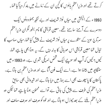
کرتے تھے اور وزیراعظم ہائوس کا کچن ان کے زمانے میں بند کر دیا گیا تھا۔
1993ء کے الیکشن میں میاں نواز شریف اور بے نظیر بھٹو دونوں ایک
دوسرے کے آمنے سامنے تھے، معین قریشی کا نام بطور نگران وزیراعظم
سرتاج عزیز کے مشورے پر میاں نواز شریف نے پیش کیا تھا، میاں صاحب کا
خیال تھا معین قریشی اس مہربانی کا بدلہ دیں گے، یہ ہونا بھی چاہیے تھا،
کیوں؟ کیوں کہ آپ خود سوچیے ایک شخص امریکی شہری ہے، وہ 1993ء میں
سنگاپور میں بیٹھا ہوا ہے، اسے ایک فون آتا ہے اور وہ وزیراعظم بن جاتا ہے،
پاکستان کا پاسپورٹ بھی اسے جہاز میں دیا جاتا ہے اور شیروانی بھی سابق
وزیراعظم کی طرف سے پیش کی جاتی ہے تو اسے ممنون ہونا چاہیے تھا لیکن وہ
وزیراعظم بننے کے بعد نیوٹرل ہو جاتا ہے اور خود کو صرف اور صرف صاف اور