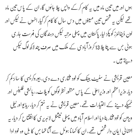
ہوں اور میں تین ماہ میں یہ کام کرکے واپس چلا جائوں گا، ان کے پاس تین ماہ
تھے لیکن یہ شخص تین مہینوں میں دس سال کا کام کر گیا، انہوں نے ٹیکس اور
لون ڈیفالٹرز کو پکڑ لیا، پاکستان میں پہلی مرتبہ ٹیکس دہندگان کی فہرست جاری
ہوئی جس سے پتا چلا 13 کروڑ آبادی کے ملک میں صرف چند لاکھ لوگ ٹیکس
دیتے ہیں۔
معین قریشی نے سٹیٹ بینک کو خود مختاری دے دی، بیوروکریسی کا سائز کم کر
دیا، وزیراعظم اور وزیراعلیٰ کے پاس منظور نظر لوگوں کو پلاٹ، رہائشی فلیٹس اور
ٹھیکے دینے کے اختیارات تھے، معین قریشی نے یہ ختم کر دیا، ریڈیو اور ٹیلی
ویژن کو خودمختار بنا دیا اور اسلام آباد میں پہلی نیشنل لائبریری کا افتتاح کر دیا، یہ
انتہائی ایمان دار شخص تھے، ان کا کھانا ہوٹل سے آتا تھا جس کا بل وہ خود ادا