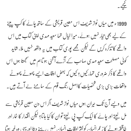
کیجیے۔
1999ء میں میاں نواز شریف اس معین قریشی کے ساتھ چائے کا کپ پینے
کے لیے بھی تیار نہیں ہوئے، میرا خیال تھا سعید مہدی اپنی کتاب میں اس
واقعے کا تذکرہ کریں گے لیکن مجھے پوری کتاب میں یہ واقعہ نہیں ملا، شاید
کوئی مصلحت سعید مہدی صاحب کے آڑے آ گئی ہو تاہم میں سمجھتا ہوں اس
واقعے کا ذکر ضروری تھا، کیوں؟ کیوں کہ بعض اوقات ایسے چھوٹے چھوٹے
واقعات بڑی بڑی شخصیات کااصل رنگ قوم کے سامنے لے آتے ہیں۔
میں ویسے آج تک حیران ہوں میاں نواز شریف اگر اس دن معین قریشی سے
مل لیتے اور چائے کا ایک کپ پی لیتے تو ان کا کیا جاتا؟ لیکن اقتدار کا خمار اور
طاقتور ہونے کا زعم انسان کو اکثر اوقات انسان نہیں رہنے دیتا اور یہی وہ لمحہ ہوتا