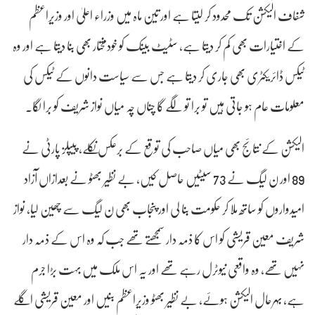
شفاف الیکشن تک محدود کر لیتا ہے اور تین ماہ میں وزراء اعلیٰ اور وزیراعظم
کے اختیارات بھی کم کر دیتا ہے، سٹیٹ بینک کو خودمختار بھی بنا دیتا ہے اور وہ
ٹیکس ڈائریکٹری بھی جاری کر دیتا ہے جس سے سیاست دانوں کے ٹیکس کی
معلومات عام ہو جاتی ہیں تو برا تو لگے گا چناں چہ میاں نواز شریف کو برا لگا۔
الیکشن کے نتائج بھی میاں صاحب کی توقع کے برعکس نکلے، پیپلز پارٹی نے
89 اور ن لیگ نے 73 سیٹیں حاصل کیں، بے نظیر بھٹو نے بعدازاں آزاد
امیدواروں کو ساتھ ملا کر حکومت بنا لی اور پنجاب بھی ن لیگ سے چھین لیا، نواز
شریف معین قریشی کو اس کا ذمہ دار سمجھتے تھے جب کہ وہ اس کے ذمہ دار
نہیں تھے، وہ واقعی نیوٹرل رہے تھے اور یہ اس ملک میں بہت بڑا جرم
ہے، بہرحال الیکشن ہوئے، بے نظیر بھٹو وزیراعظم بنیں اور معین قریشی اگلے