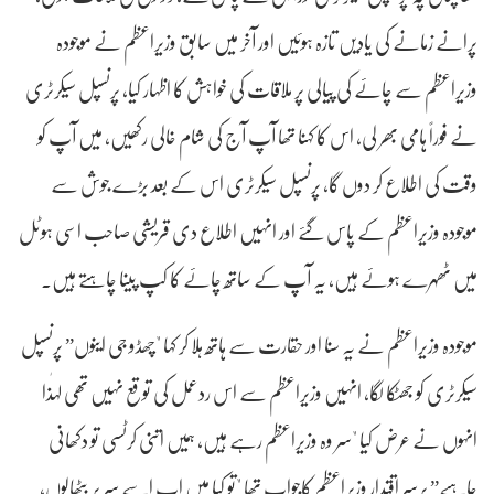
پرانے زمانے کی یادیں تازہ ہوئیں اور آخر میں سابق وزیراعظم نے موجودہ
وزیراعظم سے چائے کی پیالی پر ملاقات کی خواہش کا اظہار کیا، پرنسپل سیکرٹری
نے فوراً ہامی بھر لی، اس کا کہنا تھا آپ آج کی شام خالی رکھیں، میں آپ کو
وقت کی اطلاع کر دوں گا، پرنسپل سیکرٹری اس کے بعد بڑے جوش سے
موجودہ وزیراعظم کے پاس گئے اور انہیں اطلاع دی قریشی صاحب اسی ہوٹل
میں ٹھہرے ہوئے ہیں، یہ آپ کے ساتھ چائے کا کپ پینا چاہتے ہیں۔
موجودہ وزیراعظم نے یہ سنا اور حقارت سے ہاتھ ہلا کر کہا "چھڈو جی اینوں” پرنسپل
سیکرٹری کو جھٹکا لگا، انہیں وزیراعظم سے اس ردعمل کی توقع نہیں تھی لہٰذا
انہوں نے عرض کیا "سر وہ وزیراعظم رہے ہیں، ہمیں اتنی کرٹسی تو دکھانی
چاہیے” برسر اقتدار وزیراعظم کاجواب تھا "تو کیا میں اب اسے سر پر بٹھالوں،