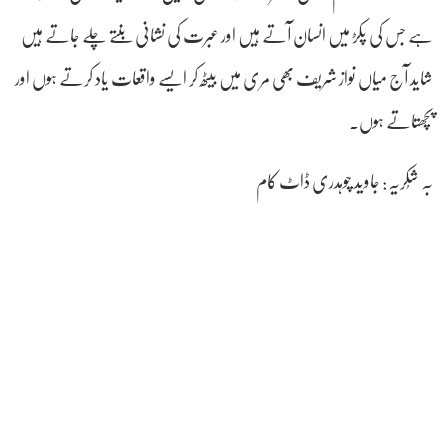
ہے جس کی پکڑ میں انسان آتے ہیں اور عبرت کی نشانی بنتے چلے جاتے ہیں
شاید آج میاں نواز شریف بھی مری میں بیٹھ کر ایسے واقعات یاد کرتے ہوں اور
پچھتاتے ہوں۔
بہ شُکریہ: جاوید چوہدری ڈاٹ کام