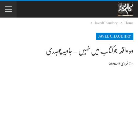
Javed Chaudhry
Home
JAVED CHAUDHRY
وہ واقعہ جو کتاب میں نہیں – جاوید چوہدری
On
فروری 17, 2026