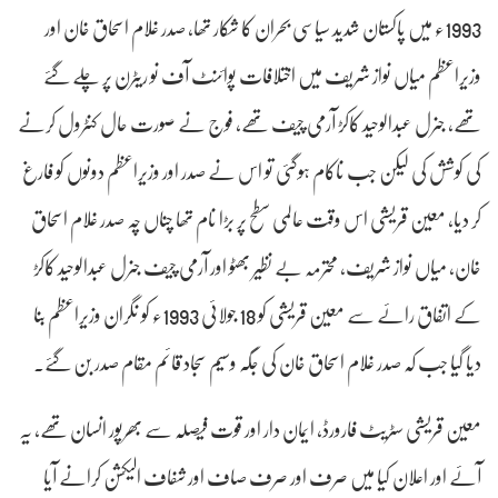
1993ء میں پاکستان شدید سیاسی بحران کا شکار تھا، صدر غلام اسحاق خان اور
وزیراعظم میاں نواز شریف میں اختلافات پوائنٹ آف نو ریٹرن پر چلے گئے
تھے، جنرل عبدالوحید کاکڑ آرمی چیف تھے، فوج نے صورت حال کنٹرول کرنے
کی کوشش کی لیکن جب ناکام ہوگئی تو اس نے صدر اور وزیراعظم دونوں کو فارغ
کر دیا، معین قریشی اس وقت عالمی سطح پر بڑا نام تھا چناں چہ صدر غلام اسحاق
خان، میاں نواز شریف، محترمہ بے نظیر بھٹو اور آرمی چیف جنرل عبدالوحید کاکڑ
کے اتفاق رائے سے معین قریشی کو 18 جولائی 1993ء کو نگران وزیراعظم بنا
دیا گیا جب کہ صدر غلام اسحاق خان کی جگہ وسیم سجاد قائم مقام صدر بن گئے۔
معین قریشی سٹریٹ فارورڈ، ایمان دار اور قوت فیصلہ سے بھرپور انسان تھے، یہ
آئے اور اعلان کیا میں صرف اور صرف صاف اور شفاف الیکشن کرانے آیا