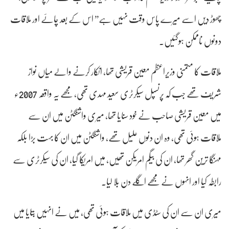
چھوڑ دیں اسے میرے پاس وقت نہیں ہے” اس کے بعد چائے اور ملاقات
دونوں ناممکن ہوگئیں۔
ملاقات کا متمنی وزیراعظم معین قریشی تھا، انکار کرنے والے میاں نواز
شریف تھے جب کہ پرنسپل سیکرٹری سعید مہدی تھی، مجھے یہ واقعہ 2007ء
میں معین قریشی صاحب نے خود سنایا تھا، میری واشنگٹن میں ان سے
ملاقات ہوئی تھی، وہ ان دنوں علیل تھے، واشنگٹن میں ان کا بہت بڑا بلکہ
مہنگا ترین گھر تھا، ان کی بیگم امریکن تھیں، میں امریکا گیا، ان کی سیکرٹری سے
رابطہ کیا اور انہوں نے مجھے اگلے دن بلا لیا۔
میری ان سے ان کی سٹڈی میں ملاقات ہوئی تھی، میں نے انہیں بتایا میں