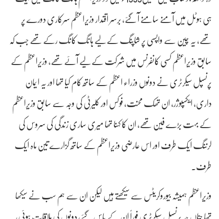
ہی ہوٹل میں آمنے سامنے آ گئے، برسر اقتدار وزیراعظم سرکاری دورے پر
تھے، یہ چین سے واپسی پر شاپنگ کے لیے ہانگ کانگ رکے تھے جب کہ
سابق وزیراعظم کسی کانفرنس میں شرکت کے لیے آئے تھے، وزیراعظم کے
پرنسپل سیکرٹری نے دونوں وزراء اعظم کے ساتھ کام کیا تھا اور یہ ایمان
داری، ایکسپوژر، ان تھک محنت، فوکس اور کلیرٹی کی وجہ سے سابق وزیراعظم
کے بہت بڑے فین تھے، ان کا کہنا تھا میری ساری زندگی کی سروس کی
لرننگ ایک طرف اور اس عارضی وزیراعظم کے ساتھ گزارے تین ماہ ایک
طرف۔
وزیراعظم ہمیشہ بیوروکریٹس سے سیکھتے ہیں لیکن ان سے ہم سب نے سیکھا
تھا چناں چہ پرنسپل سیکرٹری فوراً ان کے پاس گئے، دونوں کی ملاقات ہوئی،