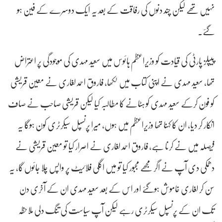
نہیں تھے لیکن چند دنوں کی رفاقت کے بعد یہ ایک دوسرے کے فین ہو
گئے۔
پیپلز پارٹی کی قیادت کو وزیراعظم ہائوس میں سعید مہدی کی موجودگی پر اعتراض
تھا، سعید مہدی نے اپنی کتاب میں لکھا، فاروق احمد لغاری نے معین قریشی
کو فون کرکے سعید مہدی کو ہٹانے کا مطالبہ کیا لیکن قریشی صاحب نے صاف
انکار کر دیا، ان کا کہنا تھا وزیراعظم میں ہوں، میرا پرنسپل سیکرٹری کون ہوگا یہ
فیصلہ میں نے کرنا ہے، فاروق احمد لغاری نے اصرار کیا تو معین قریشی نے
دھمکی دی آپ نے اگر مجھے مجبور کیا تو میں اگلی فلائیٹ پر واپس چلا جائوں گا، یہ
سن کر لغاری خاموش ہوگئے اور اس کے بعد سعید مہدی ان کے آخری دن
تک ان کے پرنسپل سیکرٹری رہے لیکن آپ سیاست کی تنگ دلی ملاحظہ