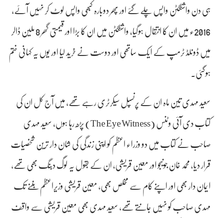
ہی دن واشنگٹن واپس چلے گئے اور پھر دوبارہ کبھی واپس لوٹ کر نہیں آئے،
2016ء میں ان کا انتقال ہوگیا، واشنگٹن میں ان کا بڑا اور قیمتی گھر 8 ملین ڈالر
میں ڈونلڈ ٹرمپ کے ایک ساتھی اور دوست نے خرید لیا اور یوں یہ کہانی ختم
ہوگئی۔
سعید مہدی تین ماہ ان کے پرنسپل سیکرٹری رہے تھے، میں آج کل ان کی
کتاب دی آئی وٹنس (The Eye Witness) پڑھ رہا ہوں، سعید مہدی
صاحب نے کتاب میں دو وزراء اعظم کو اپنی زندگی کی شان دار ترین شخصیات
قرار دیا، محمد خان جونیجو اور معین قریشی، ان کے بقول یہ لوگ دبنگ بھی تھے،
ایمان دار بھی اور اپنے کام سے مخلص بھی، معین قریشی وزیراعظم بننے تک
مہدی صاحب کو نہیں جانتے تھے، سعید مہدی بھی معین قریشی سے واقف