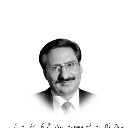
وہ واقعہ جو کتاب میں نہیں1999ء میں دو وزیراعظم ہانگ کانگ میں ایک