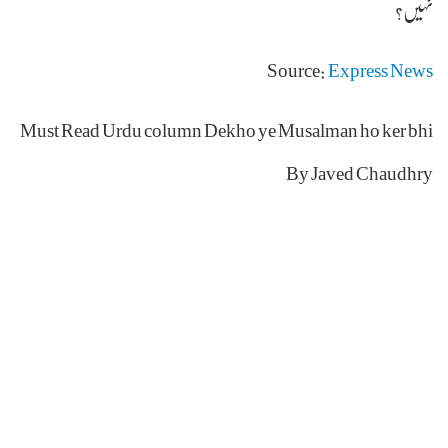
نہیں؟
Source:
Express News
Must Read Urdu column Dekho ye Musalman ho ker bhi
By Javed Chaudhry