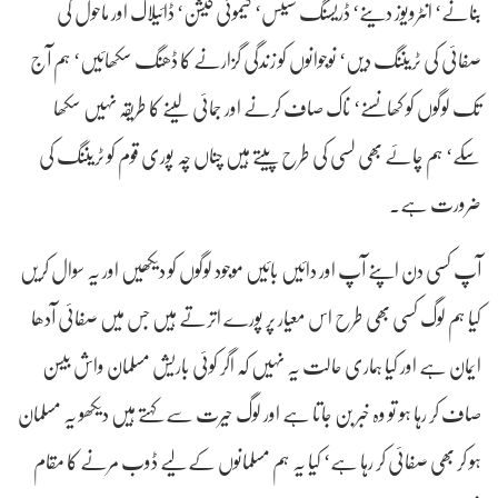
بنانے‘ انٹرویوز دینے‘ ڈریسنگ سینس‘ کیمونی کیشن‘ ڈائیلاگ اور ماحول کی
صفائی کی ٹریننگ دیں‘ نوجوانوں کو زندگی گزارنے کا ڈھنگ سکھائیں‘ ہم آج
تک لوگوں کو کھانسنے‘ ناک صاف کرنے اور جمائی لینے کا طریقہ نہیں سکھا
سکے‘ ہم چائے بھی لسی کی طرح پیتے ہیں چناں چہ پوری قوم کو ٹریننگ کی
ضرورت ہے۔
آپ کسی دن اپنے آپ اور دائیں بائیں موجود لوگوں کو دیکھیں اور یہ سوال کریں
کیا ہم لوگ کسی بھی طرح اس معیار پر پورے اترتے ہیں جس میں صفائی آدھا
ایمان ہے اور کیا ہماری حالت یہ نہیں کہ اگر کوئی باریش مسلمان واش بیسن
صاف کر رہا ہو تو وہ خبر بن جاتا ہے اور لوگ حیرت سے کہتے ہیں دیکھو یہ مسلمان
ہو کر بھی صفائی کر رہا ہے‘ کیا یہ ہم مسلمانوں کے لیے ڈوب مرنے کا مقام