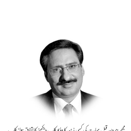
مجھے چند دن قبل بھارت کی کسی ٹرین کا وڈیو کلپ دیکھنے کا اتفاق ہوا‘ کلپ