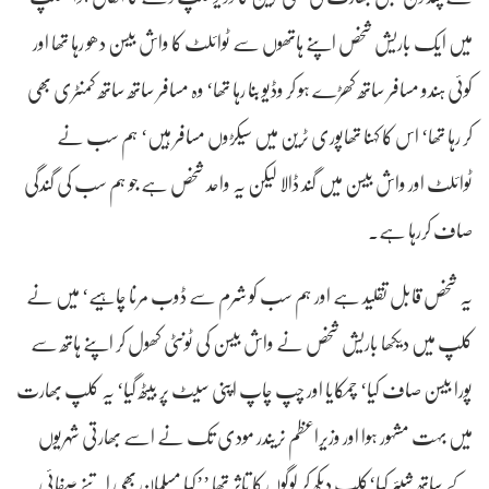
میں ایک باریش شخص اپنے ہاتھوں سے ٹوائلٹ کا واش بیسن دھو رہا تھا اور
کوئی ہندو مسافر ساتھ کھڑے ہو کر وڈیو بنا رہا تھا‘ وہ مسافر ساتھ ساتھ کمنٹری بھی
کر رہا تھا‘ اس کا کہنا تھاپوری ٹرین میں سیکڑوں مسافر ہیں‘ ہم سب نے
ٹوائلٹ اور واش بیسن میں گند ڈالا لیکن یہ واحد شخص ہے جو ہم سب کی گندگی
صاف کررہا ہے.
یہ شخص قابل تقلید ہے اور ہم سب کو شرم سے ڈوب مرنا چاہیے‘ میں نے
کلپ میں دیکھا باریش شخص نے واش بیسن کی ٹونٹی کھول کر اپنے ہاتھ سے
پورا بیسن صاف کیا‘ چمکایا اور چپ چاپ اپنی سیٹ پر بیٹھ گیا‘ یہ کلپ بھارت
میں بہت مشہور ہوا اور وزیراعظم نریندر مودی تک نے اسے بھارتی شہریوں
کے ساتھ شیئر کیا‘کلپ دیکھ کر لوگوں کا تاثر تھا ’’کیا مسلمان بھی اتنے صفائی