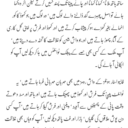
ساتھ ہاتھ ملانا‘ کھانا کھانا اور چائے پینا تک پسند نہیں کرتے لیکن اگر دیکھا
جائے تو اصل چوہڑے گند ڈالنے والے لوگ ہیں‘ وہ لوگ ہیں جو کموڈ کا کور
اٹھائے بغیر کھڑے ہو کر پیشاب کرتے ہیں اور کموڈ اور فرش پر اپنی گل کاری
کے آثار چھوڑ جاتے ہیں اور جو واش بیسن کو غلاظت کا تحفہ دے دیتے ہیں‘
آپ ملک کے کسی بھی حصے کے پبلک ٹوائلٹس میں جا کر دیکھ لیں آپ کو
ابکائی آ جائے گی۔
فائیو اسٹار ہوٹلز کے واش رومز میں بھی مہربان مہربانی فرما جاتے ہیں‘ یہ
ٹوائلٹ پیپرز تک فرش اور کموڈ میں پھینک جاتے ہیں اور ہاتھ اور منہ دھوتے
وقت پانی کے چھینٹوں سے آئینہ‘ وینٹی اور فرش گیلا کرجاتے ہیں‘ آپ کسی
دن پوش علاقوں کی گلیاں‘ بازار اور فٹ پاتھ دیکھ لیں‘ آپ کو وہاں بھی غلاظت