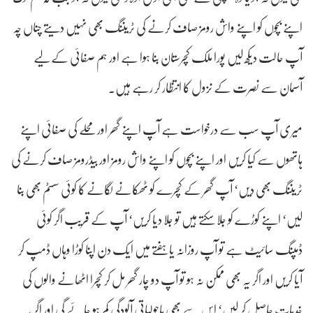
اپنے بچوں کو اپنے واش رومز صاف کرنے کی ٹریننگ بھی نہیں دیتے چناں چہ
آپ حالت دیکھ لیں پورا ملک کچرستان بنا ہوا ہے اور ہم صفائی کے لیے
آسمان سے نصرت کے نزول کا انتظار کر رہے ہیں۔
میری آپ سب سے درخواست ہے آپ اپنے گھر اور محلے کی صفائی اپنے
ہاتھوں سے کیا کریں اور اپنے بچوں کو اپنے واش رومز اور بیڈرومز صاف کرنے کی
ٹریننگ بھی دیں‘ آپ گھر کے کچرے کو ٹھکانے لگانے کا کوئی سسٹم بھی بنا
لیں‘ اپنے کوڑے کو جلا سکتے ہیں تو جلا دیا کریں‘ آپ کے قریب اگر کوئی
ڈمپنگ سائیٹ ہے تو آپ روزانہ یا ہفتے میں ایک دن اپنا کوڑا وہاں ڈمپ کر
آیا کریں اور اگر یہ بھی ممکن نہ ہو تو آپ دو چار گھر مل کر کچرا اٹھانے والوں کی
خدمات حاصل کر لیں‘ اس سے بھی ماحولیاتی آلودگی کم ہو جائے گی اور اگر یہ