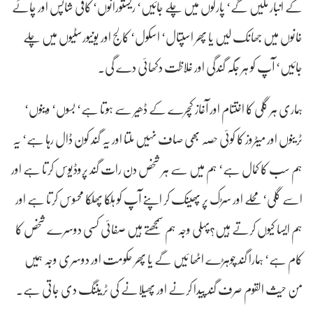
کے انبار ملیں گے‘ پارکوں میں چلے جائیں‘ ریستورانوں‘ کافی شاپس اور چائے
خانوں میں جھانک لیں یا پھر اسپتال‘ اسکول‘ کالج اور یونیورسٹیوں میں چلے
جائیں‘ آپ کو ہر جگہ گندگی اور غلاظت دکھائی دے گی۔
ہماری ہر گلی کا اختتام اور آغاز کچرے کے ڈھیر سے ہوتا ہے‘ بسوں‘ وینوں‘
ٹرینوں اور میٹروز کا کوئی حصہ بھی صاف نہیں ملتا اور یہ گند کون ڈال رہا ہے‘ یہ
ہم سب کا کمال ہے‘ ہم میں سے ہر شخص دن رات گند پروڈیوس کرتا ہے اور
اسے گلی‘ محلے اور سڑک پر پھینک کر اپنے آپ کو ہلکا پھلکا محسوس کرتا ہے اور
ہم ایسا کیوں کرتے ہیں؟پہلی وجہ ہم سمجھتے ہیں صفائی کسی دوسرے شخص کا
کام ہے‘ ہمارا گند چوہڑے اٹھا ئیں گے یا پھر حکومت اور دوسری وجہ ہمیں
من حیث القوم صرف گند پیدا کرنے اور پھیلانے کی ٹریننگ دی جاتی ہے۔