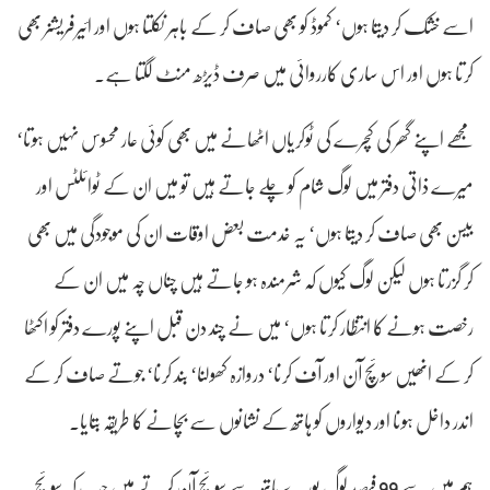
اسے خشک کر دیتا ہوں‘ کموڈ کو بھی صاف کر کے باہر نکلتا ہوں اور ائیرفریشنر بھی
کرتا ہوں اور اس ساری کارروائی میں صرف ڈیڑھ منٹ لگتا ہے۔
مجھے اپنے گھر کی کچرے کی ٹوکریاں اٹھانے میں بھی کوئی عار محسوس نہیں ہوتا‘
میرے ذاتی دفتر میں لوگ شام کو چلے جاتے ہیں تو میں ان کے ٹوائلٹس اور
بیسن بھی صاف کر دیتا ہوں‘ یہ خدمت بعض اوقات ان کی موجودگی میں بھی
کر گزرتا ہوں لیکن لوگ کیوں کہ شرمندہ ہو جاتے ہیں چناں چہ میں ان کے
رخصت ہونے کا انتظار کرتا ہوں‘ میں نے چند دن قبل اپنے پورے دفتر کو اکٹھا
کر کے انھیں سوئچ آن اور آف کرنا‘ دروازہ کھولنا‘ بند کرنا‘ جوتے صاف کر کے
اندر داخل ہونا اور دیواروں کو ہاتھ کے نشانوں سے بچانے کا طریقہ بتایا۔
ہم میں سے 99 فیصد لوگ پورے ہاتھ سے سوئچ آن کرتے ہیں جب کہ سوئچ