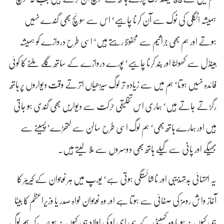
ہمیشہ انگلی کی نوک سے آن کرنا چاہیے‘ اس سے سوئچ بھی گندے نہیں
ہوتے اور ہم بھی جراثیم سے محفوظ رہتے ہیں‘ اسی طرح دروازے کو ہمیشہ
ہینڈل سے کھولنا اور بند کرنا چاہیے‘ پورے دروازے کے ساتھ گلے ملنے کا کوئی
فائدہ نہیں ہوتا‘ ہم میں سے زیادہ تر لوگ سیڑھیاں اترتے وقت دیواروں پر ہاتھ
رگڑتے جاتے ہیں‘ ہماری اس تخلیقی حرکت سے دیواریں بھی گندی ہو جاتی
ہیں اور ہمارے ہاتھ بھی‘ ہم لوگ اسی طرح سالن سے لتھڑے‘ پسینے سے
بھیگے اور پانی سے گیلے ہاتھ بھی دوسروں سے ملا لیتے ہیں۔
یہ انتہائی بدتہذیبی اور ناشائستگی ہوتی ہے‘ یورپ میں ہر نوجوان کے کیریئر کا
آغاز واش رومز کی صفائی سے ہوتا ہے اور وہ نوجوان خواہ صدر یا وزیراعظم کا بیٹا
ہی کیوں نہ ہو یا وہ کمپنی کے سی ای او کی اولاد ہی کیوں نہ ہو جب کہ ہم لوگ