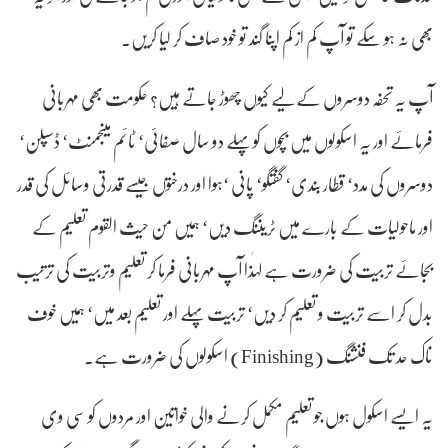
بھی نہ ہو سکے تو آپ کم از کم اپنا گند تو خود صاف کر لیا کریں۔
آپ یہ تحفہ دوسروں کے لیے کیوں چھوڑ جاتے ہیں؟ حکومت بھی مہربانی
فرمائے اور یہ اسکولوں میں بچوں کو پہلے دو سال صفائی‘ ٹائم مینجمنٹ‘ ڈسپلن‘
دوسروں کی مدد‘ قطار بندی‘ گفتگو‘ پانی ‘ہوا اور درختوں جیسے قدرتی وسائل کی قدر
اور ماحولیات کے بارے میں ٹریننگ دیں‘ ہمیں من حیث القوم تعلیم کے
بجائے تربیت کی ضرورت ہے لہٰذا آپ مہربانی فرما کر تعلیم وتربیت کی ترتیب
بدل کر اسے تربیت و تعلیم کر دیں‘ تربیت پہلے اور تعلیم بعد میں‘ ہمیں خوف
ناک حد تک فنشنگ (Finishing) اسکولوں کی ضرورت ہے۔
یہ ایسے اسکول ہوں جو تعلیم مکمل کرنے والی خواتین اور مردوں کو سی وی