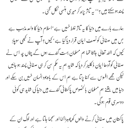
پسندہو سکتے ہیں؟‘‘ یہ تاثر پڑھ کر میری ہنسی نکل گئی۔
ہمارے بارے میں دنیا کا یہ تاثر غلط نہیں ہے‘اسلام دنیا کا واحد مذہب ہے
جس میں صفائی کو نصف ایمان قرار دیا گیا ہے‘ کیوں؟ آپ نے کبھی سوچا!
کیوں کہ اﷲ تعالیٰ جانتا تھا ہم مسلمان بہت گندے ہوں گے چناں چہ اس نے
صفائی کو آدھا ایمان ڈکلیئر کر دیا کہ شاید ہم یہ حکم سن کر ہی صفائی پسند ہو جائیں
لیکن مجھے افسوس سے کہنا پڑتا ہے ہم اس کے باوجود انسان نہیں بن سکے اور
دنیا میں جتنے ہم مسلمان بالخصوص پاکستانی گندے ہیں دنیا کی شاید ہی کوئی
دوسری قوم ہو گی۔
پاکستان میں صفائی کرنے والوں کو چوہڑا کہا اور سمجھا جاتا ہے اور لوگ ان کے