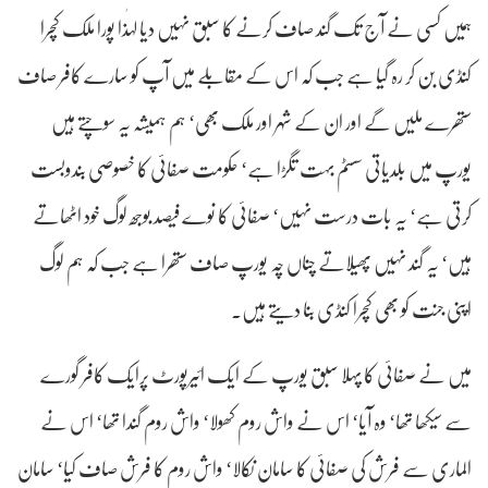
ہمیں کسی نے آج تک گند صاف کرنے کا سبق نہیں دیا لہٰذا پورا ملک کچرا
کنڈی بن کر رہ گیا ہے جب کہ اس کے مقابلے میں آپ کو سارے کافر صاف
ستھرے ملیں گے اور ان کے شہر اور ملک بھی‘ ہم ہمیشہ یہ سوچتے ہیں
یورپ میں بلدیاتی سسٹم بہت تگڑا ہے‘ حکومت صفائی کا خصوصی بندوبست
کرتی ہے‘ یہ بات درست نہیں‘ صفائی کا نوے فیصد بوجھ لوگ خود اٹھاتے
ہیں‘ یہ گند نہیں پھیلاتے چناں چہ یورپ صاف ستھرا ہے جب کہ ہم لوگ
اپنی جنت کو بھی کچرا کنڈی بنا دیتے ہیں۔
میں نے صفائی کا پہلا سبق یورپ کے ایک ائیرپورٹ پرایک کافر گورے
سے سیکھا تھا‘ وہ آیا‘ اس نے واش روم کھولا‘ واش روم گندا تھا‘ اس نے
الماری سے فرش کی صفائی کا سامان نکالا‘ واش روم کا فرش صاف کیا‘ سامان