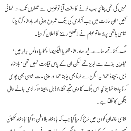
نہیں کی تھی چناںچہ جب لڑنے کا وقت آیا تو فوجیوں سے تلواریں تک نہ اٹھائی
گئیں‘ ان حالات میں جب آزادی کی جنگ شروع ہوئی اور بادشاہ گرتا پڑتا
شاہی ہاتھی پر چڑھا تو عوام نے لاتعلق رہنے کا اعلان کر دیا۔
لوگ کہتے تھے ہمارے لیے بہادر شاہ ظفر یا الیگزینڈرا وکٹوریا دونوں برابر ہیں‘
مجاہدین جذبے سے لبریز تھے لیکن ان کے پاس قیادت نہیں تھی‘ بادشاہ
ڈبل مائینڈڈ تھا‘ یہ انگریز سے لڑنا بھی چاہتا تھا اور اپنی مدت شاہی بھی پوری
کرنا چاہتا تھا چناںچہ اس جنگ کا وہی نتیجہ نکلا جو ڈبل مائینڈ ہو کر لڑی جانے والی
جنگوں کا نکلتا ہے۔
شاہی خاندان کو دلی میں ذبح کر دیا گیا جب کہ بادشاہ جلاوطن ہو گیا‘بادشاہ کیپٹن
نیلسن ڈیوس کے گیراج میں قید رہا‘ گھر کے احاطہ میں دفن ہوا اور اس کی اولاد