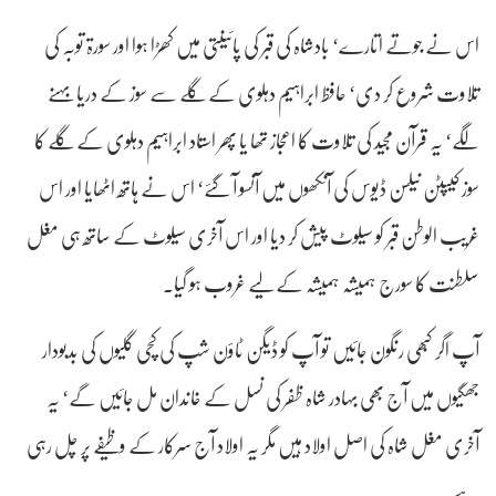
اس نے جوتے اتارے‘ بادشاہ کی قبر کی پائینتی میں کھڑا ہوا اور سورۃ توبہ کی
تلاوت شروع کر دی‘ حافظ ابراہیم دہلوی کے گلے سے سوز کے دریا بہنے
لگے‘ یہ قرآن مجید کی تلاوت کا اعجاز تھا یا پھر استاد ابراہیم دہلوی کے گلے کا
سوز کیپٹن نیلسن ڈیوس کی آنکھوں میں آنسو آ گئے‘ اس نے ہاتھ اٹھایا اور اس
غریب الوطن قبر کو سیلوٹ پیش کر دیا اور اس آخری سیلوٹ کے ساتھ ہی مغل
سلطنت کا سورج ہمیشہ ہمیشہ کے لیے غروب ہو گیا۔
آپ اگر کبھی رنگون جائیں تو آپ کو ڈیگن ٹاؤن شپ کی کچی گلیوں کی بدبودار
جھگیوں میں آج بھی بہادر شاہ ظفر کی نسل کے خاندان مل جائیں گے‘ یہ
آخری مغل شاہ کی اصل اولاد ہیں مگر یہ اولاد آج سرکار کے وظیفے پر چل رہی
ہے۔