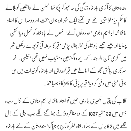
ہندوستان کا آخری بادشاہ زندگی کی حد عبور کر چکا تھا‘ نیلسن نے لواحقین کو بلانے
کا حکم دیا‘ لواحقین تھے ہی کتنے ایک شہزادہ جوان بخت اور دوسرا اس کا استاد
حافظ محمد ابراہیم دہلوی‘ وہ دونوں آئے‘ انھوں نے بادشاہ کو غسل دیا‘ کفن
پہنایا اور جیسے تیسے بادشاہ کی نماز جنازہ پڑھی‘ قبر کا مرحلہ آیا تو پورے رنگون شہر
میں آخری تاج دار ہند کے لیے دوگز زمین دستیاب نہیں تھی‘ نیلسن نے
سرکاری رہائش گاہ کے احاطے میں قبر کھدوائی اور بادشاہ کو خیرات میں ملی
ہوئی مٹی میں دفن کر دیا‘ قبر پر پانی کا چھڑکاؤ ہورہا تھا۔
گلاب کی پتیاں بکھیری جا رہی تھیں تو استاد حافظ ابراہیم دہلوی کے خزاں رسیدہ
ذہن میں 30 ستمبر 1837کے وہ مناظر دوڑنے بھاگنے لگے جب دہلی کے لال
قلعے میں 62 برس کے بہادر شاہ ظفر کو تاج پہنایاگیا‘ ہندوستان کے نئے بادشاہ