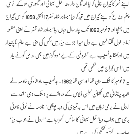
اپنے گھر کا گیراج خالی کرایا اور تاج دار ہند‘ ظل سبحانی اور تیموری لہو کے آخری
چشم و چراغ کو اپنے گیراج میں قید کر دیا‘ بہادر شاہ ظفر17 اکتوبر 1858 کو اس گیراج
میں پہنچا اور 7 نومبر 1862 تک چار سال وہاں رہا‘ بہادر شاہ ظفر نے اپنی مشہور
زمانہ غزل لگتا نہیں ہے دل میرا اجڑے دیار میں‘کس کی بنی ہے عالم ناپائیدار
میں اورکتنا بدنصیب ہے ظفردفن کے لیے‘ دو گز زمین بھی نہ ملی کوئے یار
میں‘اسی گیراج میں لکھی تھی۔
یہ 7 نومبر کا خنک دن تھا اور سن تھا 1862۔ بدنصیب بادشاہ کی خادمہ نے
شدید پریشانی میں کیپٹن نیلسن ڈیوس کے دروازے پر دستک دی‘ اندر سے
اردلی نے برمی زبان میں اس بدتمیزی کی وجہ پوچھی‘ خادمہ نے ٹوٹی پھوٹی
برمی میں جواب دیا‘ ظل سبحانی کا سانس اکھڑ رہا ہے‘ اردلی نے جواب دیا‘
صاحب کتے کو کنگھی کر رہے ہیں۔