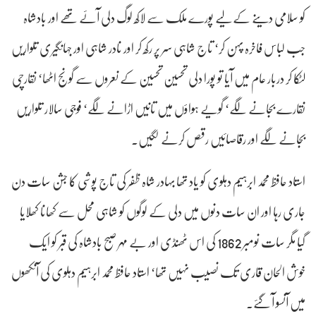
کو سلامی دینے کے لیے پورے ملک سے لاکھ لوگ دلی آئے تھے اور بادشاہ
جب لباس فاخرہ پہن کر‘ تاج شاہی سر پر رکھ کر اور نادر شاہی اور جہانگیری تلواریں
لٹکا کر دربار عام میں آیا تو پورا دلی تحسین تحسین کے نعروں سے گونج اٹھا‘ نقارچی
نقارے بجانے لگے‘ گویے ہواؤں میں تانیں اڑانے لگے‘ فوجی سالار تلواریں
بجانے لگے اور رقاصائیں رقص کرنے لگیں۔
استاد حافظ محمد ابرہیم دہلوی کو یاد تھا بہادر شاہ ظفر کی تاج پوشی کا جشن سات دن
جاری رہا اور ان سات دنوں میں دلی کے لوگوں کو شاہی محل سے کھانا کھلایا
گیا مگر سات نومبر 1862 کی اس ٹھنڈی اور بے مہر صبح بادشاہ کی قبر کو ایک
خوش الحان قاری تک نصیب نہیں تھا‘ استاد حافظ محمد ابرہیم دہلوی کی آنکھوں
میں آنسو آ گئے۔