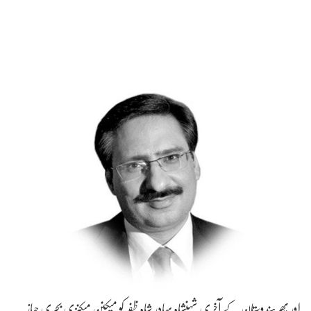
اور پھر ہندوستان کے آخری شہنشاہ بہادر شاہ ظفر کو میکنن میکنزی بحری جہاز