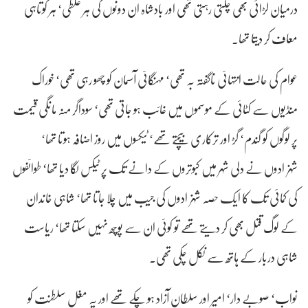
درمیان لڑائی بھی چلتی رہتی تھی اور بادشاہ ان دونوں کی ہر غلطی‘ ہر کوتاہی
معاف کر دیتا تھا۔
عوام کی حالت انتہائی ناگفتہ بہ تھی‘ مہنگائی آسمان کو چھو رہی تھی‘ خوراک
منڈیوں سے کٹائی کے موسموں میں غائب ہو جاتی تھی‘ سوداگر منہ مانگی قیمت
پر لوگوں کو گندم‘ گڑ اور ترکاری بیچتے تھے‘ ٹیکسوں میں روز اضافہ ہوتا تھا‘
شہزادوں نے دلی شہر میں کبوتروں کے دانے تک پر ٹیکس لگا دیا تھا‘ طوائفوں
کی کمائی تک کا ایک حصہ شہزادوں کی جیب میں چلا جاتا تھا‘ شاہی خاندان
کے لوگ قتل بھی کر دیتے تھے تو کوئی ان سے پوچھ نہیں سکتا تھا‘ ریاست
شاہی دربار کے ہاتھ سے نکل چکی تھی۔
نواب‘ صوبے دار‘ امیر اور سلطان آزاد ہو چکے تھے اور یہ مغل سلطنت کو