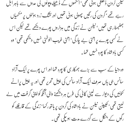
لیکن گردن ڈھلکی ہوئی تھی‘ آنکھوں کے ڈھیلے پپوٹوں کی حدوں سے باہر ابل
رہے تھے‘ گردن کی رگیں پھولی ہوئی تھیں اور خشک زرد ہونٹوں پر مکھیاں
بھنبھنا رہی تھیں‘ نیلسن نے زندگی میں ہزاروں چہرے دیکھے تھے لیکن اس
نے کسی چہرے پر اتنی بے چارگی‘ اتنی غریب الوطنی نہیں دیکھی تھی‘ وہ
کسی بادشاہ کا چہرہ نہیں تھا۔
وہ دنیا کے سب سے بڑے بھکاری کا چہرہ تھا اور اس چہرے پر ایک آزاد
سانس جی ہاں صرف ایک آزاد سانس کی اپیل تحریر تھی اور یہ اپیل پرانے
کنوئیں کی دیوار سے لپٹی کائی کی طرح ہر دیکھنے والی آنکھ کو اپنی گرفت میں لے
لیتی تھی‘ کیپٹن نیلسن نے بادشاہ کی گردن پر ہاتھ رکھا‘ زندگی کے قافلے کو
رگوں کے جنگل سے گزرے مدت ہو چکی تھی۔