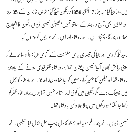
میں بٹھا دیا گیا‘ یہ جہاز 17 اکتوبر 1858کو رنگون پہنچ گیا‘ شاہی خاندان کے 35 مرد
اور خواتین بھی تاج دار ہند کے ساتھ تھیں‘ کیپٹن نیلسن ڈیوس رنگون کا انچارج
تھا‘ وہ بندر گاہ پہنچا‘ اس نے بادشاہ اور اس کے حواریوں کو وصول کیا۔
رسید لکھ کر دی اور دنیا کی تیسری بڑی سلطنت کے آخری فرماںروا کو ساتھ لے کر
اپنی رہائش گاہ پر آ گیا‘ نیلسن پریشان تھا‘ بہادر شاہ ظفر قیدی ہونے کے باوجود
بادشاہ تھا اور نیلسن کا ضمیر گوارہ نہیں کر رہا تھا وہ بیمار اور بوڑھے بادشاہ کو جیل
میں پھینک دے مگر رنگون میں کوئی ایسا مقام نہیں تھا جہاں بہادر شاہ ظفر کو
رکھا جا سکتا‘ وہ رنگون میں پہلا جلا وطن بادشاہ تھا۔
نیلسن ڈیوس نے چند لمحے سوچا اور مسئلے کا دل چسپ حل نکال لیا‘ نیلسن نے