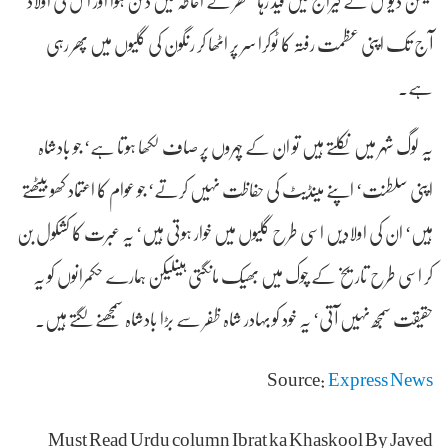
آج تک اپنی عظمت رفتہ کا ٹوکرا سر پر اٹھا کر رنگون کی گلیوں میں پھر رہی
ہے۔
یہ لوگ شہر میں نکلتے ہیں تو ان کے چہروں پر صاف لکھا ہوتا ہے‘ جو بادشاہ
اپنی سلطنت‘ اپنے مینڈیٹ کی حفاظت نہیں کرتے‘ جو عوام کا اعتماد کھو بیٹھتے
ہیں‘ ان کی اولادیں اسی طرح گلیوں میں خوار ہوتی ہیں‘ یہ عبرت کا کشکول بن
کر اسی طرح تاریخ کے چوک میں بھیک مانگتی ہیںلیکن ہمارے حکمرانوں کو یہ
حقیقت سمجھ نہیں آتی‘ یہ خود کو بہادر شاہ ظفر سے بڑا بادشاہ سمجھنے لگتے ہیں۔
Source:
Express News
Must Read Urdu column Ibrat ka Khaskool By Javed