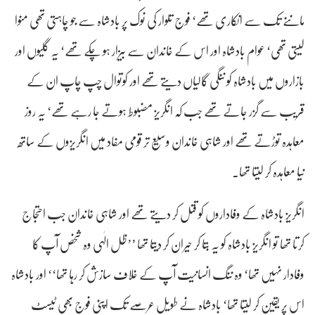
ماننے تک سے انکاری تھے‘ فوج تلوار کی نوک پر بادشاہ سے جو چاہتی تھی منوا
لیتی تھی‘ عوام بادشاہ اور اس کے خاندان سے بیزار ہو چکے تھے‘ یہ گلیوں اور
بازاروں میں بادشاہ کو ننگی گالیاں دیتے تھے اور کوتوال چپ چاپ ان کے
قریب سے گزر جاتے تھے جب کہ انگریز مضبوط ہوتے جا رہے تھے‘ یہ روز
معاہدہ توڑتے تھے اور شاہی خاندان وسیع تر قومی مفاد میں انگریزوں کے ساتھ
نیا معاہدہ کر لیتا تھا۔
انگریز بادشاہ کے وفاداروں کو قتل کر دیتے تھے اور شاہی خاندان جب احتجاج
کرتا تھا تو انگریز بادشاہ کو یہ بتا کر حیران کر دیتا تھا ’’ظل الٰہی وہ شخص آپ کا
وفادار نہیں تھا‘ وہ ننگ انسانیت آپ کے خلاف سازش کر رہا تھا‘‘ اور بادشاہ
اس پر یقین کر لیتا تھا‘ بادشاہ نے طویل عرصے تک اپنی فوج بھی ٹیسٹ