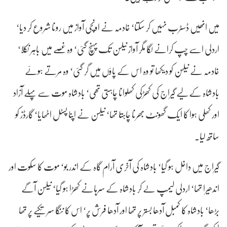
میں انھیں ڈسٹرب نہیں کر سکتا‘ خادمہ نے اونچی آواز میں رونا شروع کر دیا‘
اردلی اسے چپ کرانے لگا مگر آواز نیلسن تک پہنچ گئی‘ وہ غصے میں باہر نکلا‘
خادمہ نے نیلسن کو دیکھا تو وہ اس کے پاؤں میں گر گئی‘ وہ مرتے ہوئے
بادشاہ کے لیے گیراج کی کھڑکی کھلوانا چاہتی تھی‘ بادشاہ موت سے پہلے آزاد
اور کھلی ہوا کا ایک گھونٹ بھرنا چاہتا تھا‘ نیلسن نے اپنا پسٹل اٹھایا‘ گارڈز کو
ساتھ لیا۔
گیراج میں داخل ہو گیا‘ بادشاہ کی آخری آرام گاہ کے اندر بو‘ موت کا سکوت اور
اندھیرا تھا‘ اردلی لیمپ لے کر بادشاہ کے سرہانے کھڑا ہو گیا‘ نیلسن آگے
بڑھا‘ بادشاہ کا کمبل آدھا بستر پر تھا اور آدھا فرش پر‘ اس کا ننگا سر تکیے پر تھا