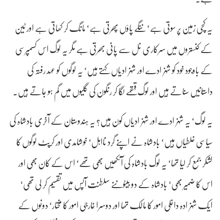
یہ کچی زمین پر سوتی ہے‘ ننگے پاؤں پھرتی ہے‘ مانگ کر کھاتی ہے اور ٹین
کے کنستروں میں سرکاری نل سے پانی بھرتی ہے مگر یہ لوگ اس کسمپرسی
کے باوجود خود کو شہزادے اور شہزادیاں کہتے ہیں‘ یہ لوگوں کو عہد رفتہ کی
داستانیں سناتے ہیں اور لوگ قہقہے لگا کر رنگون کی گلیوں میں گم ہو جاتے ہیں۔
یہ لوگ‘ یہ شہزادے اور شہزادیاں کون ہیں؟ یہ ہندوستان کے آخری بادشاہ کی
سیاسی غلطیاں ہیں‘ بادشاہ نے اپنے گرد نااہل‘ خوشامدی اور کرپٹ لوگوں کا
لشکر جمع کر لیا تھا‘ یہ لوگ بادشاہ کی آنکھیں بھی تھے‘ اس کے کان بھی اور
اس کا ضمیر بھی‘ بادشاہ کے دو بیٹوںنے سلطنت آپس میں تقسیم کر لی تھی‘
ایک شہزادہ داخلی امور کا مالک تھا اور دوسرا خارجی امور کا مختار‘ دونوں کے