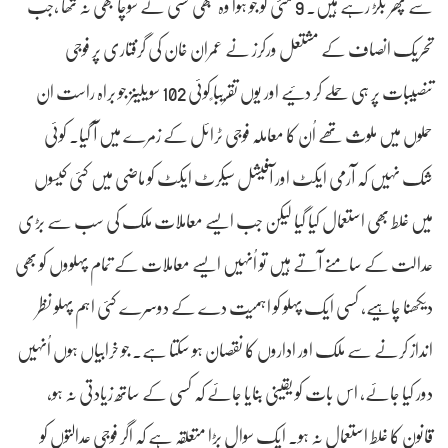
سے پھر بگڑ رہے ہیں۔ 9 مئی کو جو ہوا وہ کبھی کسی نے سوچا بھی نہ تھا ،جب
تحریک انصاف کے مشتعل ورکرز نے عمران خان کی گرفتاری پر فوجی
تنصیبات پر ہی حملے کر دئیے اور یوں تقریبا ًکوئی 102 سویلینز جو براہ راست ان
حملوں میں ملوث تھے اُن کا معاملہ فوجی ٹرائل کے زمرے میں آ گیا۔ کوئی
شک نہیں کہ آرمی ایکٹ اور آفیشل سیکرٹ ایکٹ کو ماضی میں کئی کیسوں
میں غلط بھی استعمال کیا گیا لیکن جب ایسے معاملات ملک کی سب سے بڑی
عدالت کے سامنے آتے ہیں تو اُنہیں ایسے معاملات کے تمام پہلووں کو بھی
دیکھنا چاہیے، کسی ایک پہلو کو اہمیت دے کے دوسرے کئی اہم پہلو نظر
انداز کرنے سے ملک اور اداروں کا نقصان ہو سکتا ہے۔ جو خرابیاں ہوں اُنہیں
دور کیا جائے، اس بات کو یقینی بنایا جائے کہ کسی کے ساتھ زیادتی نہ ہو،
قانون کا غلط استعمال نہ ہو۔ ایک سوال بڑا متعلقہ ہے کہ اگر فوجی عدالتوں کو