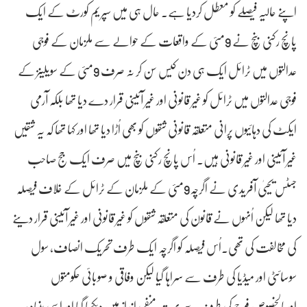
اپنے حالیہ فیصلے کو معطل کردیا ہے۔ حال ہی میں سپریم کورٹ کے ایک
پانچ رکنی بنچ نے 9مئی کے واقعات کے حوالے سے ملزمان کے فوجی
عدالتوں میں ٹرائل ایک ہی دن کیس سن کر نہ صرف 9مئی کے سویلینز کے
فوجی عدالتوں میں ٹرائل کو غیر قانونی اور غیر آئینی قرار دے دیا تھا بلکہ آرمی
ایکٹ کی دہائیوں پرانی متعلقہ قانونی شقوں کو بھی اُڑا دیا تھا اور کہا تھا کہ یہ شقیں
غیر آئینی اور غیر قانونی ہیں۔ اُس پانچ رکنی بنچ میں صرف ایک جج صاحب
جسٹس یحییٰ آفریدی نے اگرچہ9مئی کے ملزمان کے ٹرائل کے خلاف فیصلہ
دیا تھا لیکن اُنہوں نے قانون کی متعلقہ شقوں کو غیر قانونی اور غیر آئینی قرار دینے
کی مخالفت کی تھی۔اُس فیصلہ کو اگرچہ ایک طرف تحریک انصاف، سول
سوسائٹی اور میڈیا کی طرف سے سراہا گیا لیکن وفاقی و صوبائی حکومتوں
اوربالخصوص فوج کی طرف سے بہت منفی انداز میں دیکھا گیا اور اسی بنیاد پر