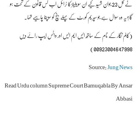
نے کل 23 جوان شہید کیے ان سویلینز کا ٹرائل اب کس قانون کے تحت ہو
گا؟یہ وہ سوال ہے جو سپریم کورٹ کے پہلے بنچ کو سوچنا چاہیے تھا۔
(کالم نگار کے نام کے ساتھ ایس ایم ایس اور واٹس ایپ رائے دیں
00923004647998)
Source:
Jung News
Read Urdu column Supreme Court Bamuqabla By Ansar
Abbasi