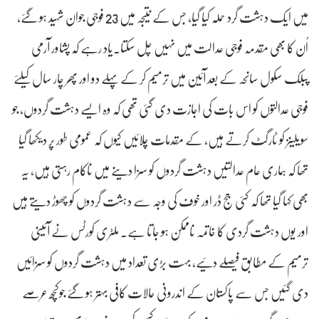
میں ایک دہشت گرد حملہ کیا گیا، جس کے نتیجہ میں 23 فوجی جوان شہید ہو گئے،
اُن کا بھی مقدمہ فوجی عدالت میں نہیں چل سکتا۔یاد رہے کہ پشاور آرمی
پبلک سکول سانحہ کے بعد آئین میں ترمیم کر کے پہلے دو اور پھر چار سال کیلئے
فوجی عدالتوں کو اس بات کی اجازت دی گئی تھی کہ وہ ایسے دہشت گردوں، جو
سویلینز کو ٹارگٹ کرتے ہیں، کے مقدمات چلائیں کیوں کہ عمومی طور پر دیکھا گیا
تھا کہ ہماری عام عدالتیں دہشت گردوں کو سزا دینے میں ناکام رہتی ہیں، یہ
بھی کہا گیا تھا کہ کئی جج ڈر اور خوف کی وجہ سے دہشت گردوں کو چھوڑ دیتے ہیں
اور یوں دہشت گردی کا خاتمہ ناممکن ہو جاتا ہے۔ ملٹری کورٹس نے آئینی
ترمیم کے مطابق فیصلے دئیے، بہت بڑی تعداد میں دہشت گردوں کو سزائیں
دی گئیں جس سے پاکستان کے اندرونی حالات کافی بہتر ہو گئے جوکچھ عرصے