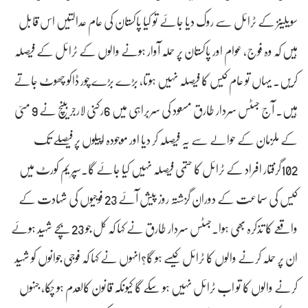
سویلینز کے ٹرائل سے روک دیا جائے تو کیا پاکستان کی عام عدالتیں اس قابل
ہیں کہ وہ فوج، عوام اور پاکستان پر حملہ آوار ہونے والوں کے ٹرائل کے فیصلہ
کریں۔ یہاں تو عام کیس کا فیصلہ نہیں ہوتا، بڑے بڑے چور ڈاکو چھوٹ جاتے
ہیں۔ آج جسٹس سردار طارق مسعود کی سربراہی میں 6رکنی لارجر بینچ نے 9 مئی
کے ملزمان کے حوالے سے یہ فیصلہ کر دیا اور موجودہ اپیلوں پر فیصلے تک
102گرفتار افراد کے ٹرائل کا حتمی فیصلہ نہیں کیا جائے گا۔سپریم کورٹ میں
کیس کی سماعت کے دوران گزشتہ روز پیش آئے 23 فوجیوں کی شہادت کے
واقعے کا تذکرہ بھی ہوا۔جسٹس سردار طارق نے کہا کہ کل جو 23 بچے شہید ہوئے
ان پر حملہ کرنے والوں کا ٹرائل کیسے ہو گا؟انہوں نے کہا کہ فوجی جوانوں کو شہید
کرنے والوں کا تو اب ٹرائل نہیں ہو سکے گا کیونکہ قانون کالعدم ہو چکا، جنہوں