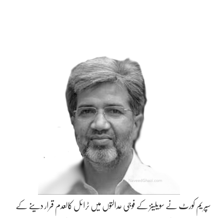
سپریم کورٹ نے سویلینز کے فوجی عدالتوں میں ٹرائل کالعدم قرار دینے کے