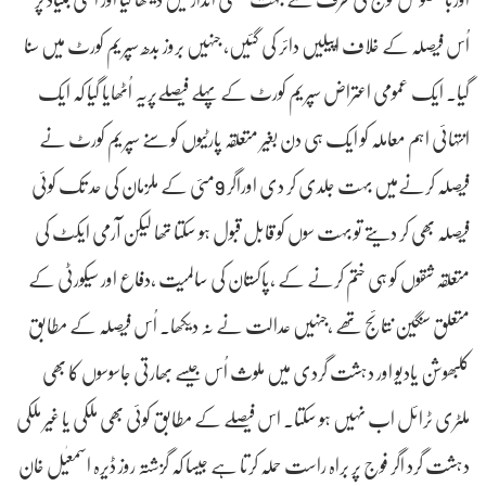
اُس فیصلہ کے خلاف اپیلیں دائر کی گئیں، جنہیں بروز بدھ سپریم کورٹ میں سنا
گیا۔ ایک عمومی اعتراض سپریم کورٹ کے پہلے فیصلےپریہ اُٹھایا گیا کہ ایک
انتہائی اہم معاملہ کو ایک ہی دن بغیر متعلقہ پارٹیوں کو سنے سپریم کورٹ نے
فیصلہ کرنےمیں بہت جلدی کر دی اوراگر 9مئی کے ملزمان کی حد تک کوئی
فیصلہ بھی کر دیتے تو بہت سوں کو قابل قبول ہو سکتا تھا لیکن آرمی ایکٹ کی
متعلقہ شقوں کو ہی ختم کرنے کے ،پاکستان کی سالمیت ،دفاع اور سیکورٹی کے
متعلق سنگین نتائج تھے ،جنہیں عدالت نے نہ دیکھا۔ اُس فیصلہ کے مطابق
کلبھوشن یادیو اور دہشت گردی میں ملوث اُس جیسے بھارتی جاسوسوں کا بھی
ملٹری ٹرائل اب نہیں ہو سکتا۔ اس فیصلے کے مطابق کوئی بھی ملکی یا غیر ملکی
دہشت گرد اگر فوج پر براہ راست حملہ کرتا ہے جیسا کہ گزشتہ روز ڈیرہ اسمعٰیل خان